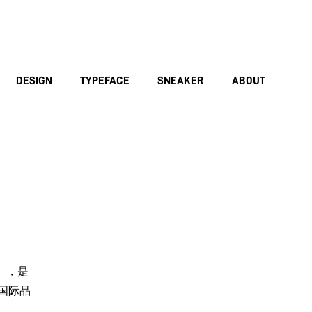
DESIGN
TYPEFACE
SNEAKER
ABOUT
s》，是
的国际品