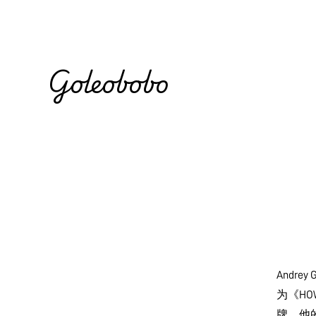
Goleobobo
Andre
为《H
牌。他