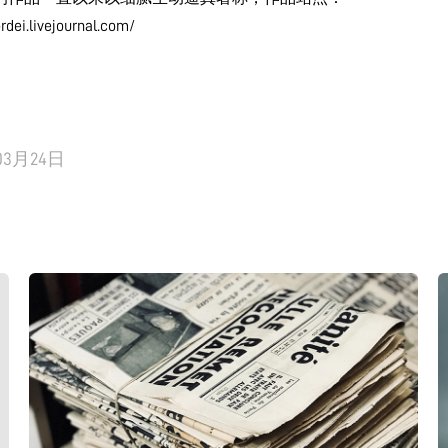
ordei.livejournal.com/
03月24日