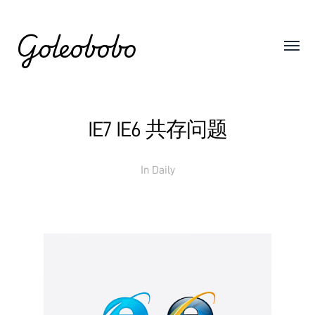
Goleobobo
IE7 IE6 共存问题
In
Daily