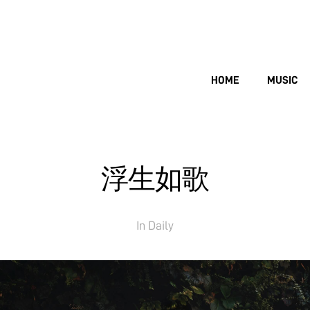
HOME
MUSIC
浮生如歌
In
Daily