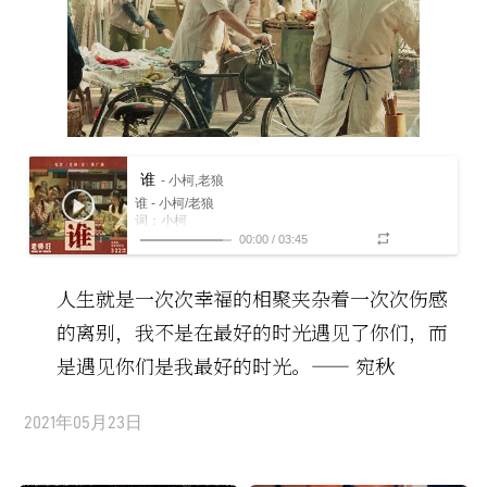
谁
- 小柯,老狼
谁 - 小柯/老狼
词：小柯
曲：小柯
00:00
/
03:45
编曲：小柯
吉他：龙隆
口琴：杨建
人生就是一次次幸福的相聚夹杂着一次次伤感
小打：Dominic Bautista
的离别，我不是在最好的时光遇见了你们，而
著作权拥有：北京乐之昂文化传媒有限公司
录音棚：小柯剧场录音棚
是遇见你们是我最好的时光。—— 宛秋
录音师：柯研
缩混：柯研
制作人：小柯
音乐发行：反正靠谱
2021年05月23日
遇见你的我
碰到我的你
在同样的深夜里
写了同样的日记