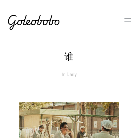
Goleobobo
谁
In
Daily