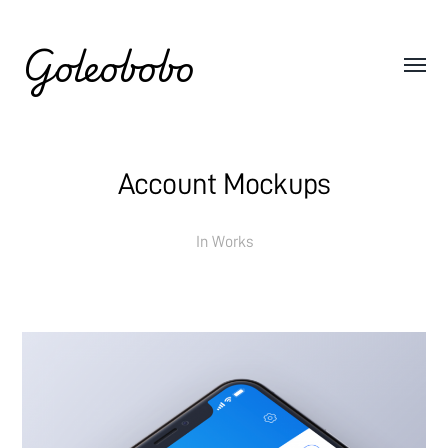
Goleobobo
Account Mockups
In
Works