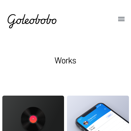
Goleobobo
Works