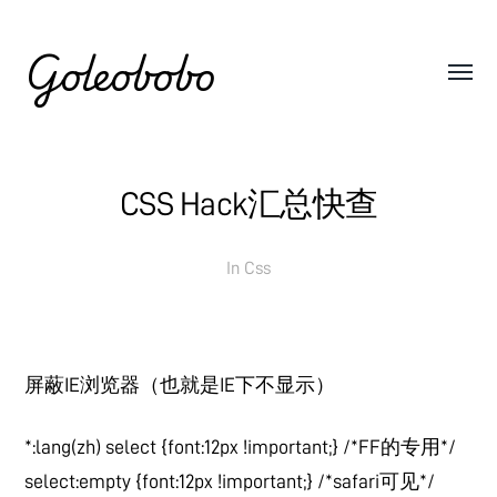
Goleobobo
CSS Hack汇总快查
In
Css
屏蔽IE浏览器（也就是IE下不显示）
*:lang(zh) select {font:12px !important;} /*FF的专用*/
select:empty {font:12px !important;} /*safari可见*/