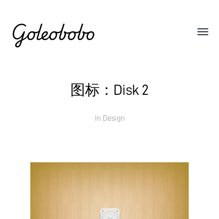
Goleobobo
图标：Disk 2
In
Design