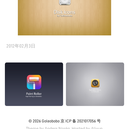
2012年02月3日
© 2026
Goleobobo
京 ICP 备 2021017056 号
Theme by
Anders Norén.
Hosted by
Aliyun
.