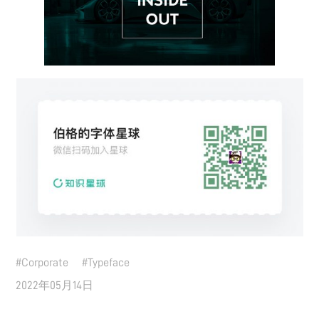
#
Corporate
#
Typeface
2022年05月14日