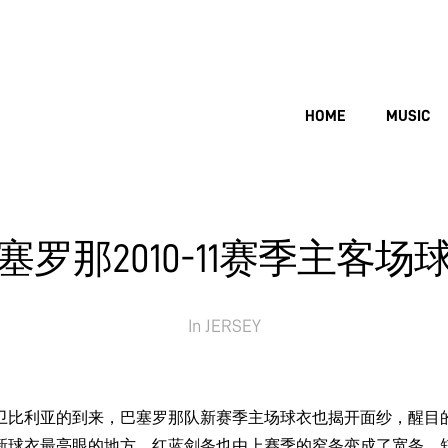
HOME
MUSIC
塞罗那2010-11赛季主客场
In
JERSEY
卫比利亚的到来，巴塞罗那队新赛季主场球衣也揭开面纱，醒目
新球衣最亮眼的地方，红蓝剑条也由上赛季的窄条变成了宽条，