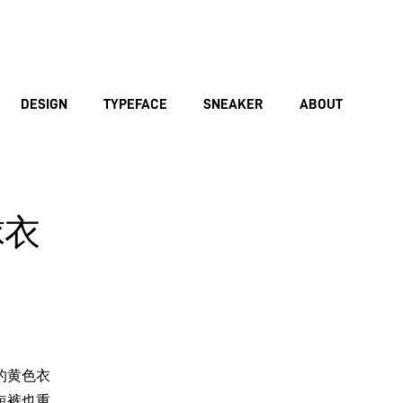
DESIGN
TYPEFACE
SNEAKER
ABOUT
球衣
的黄色衣
短裤也重