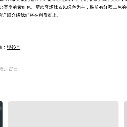
05-06赛季的紫红色。新款客场球衣以绿色为主，胸前有红蓝二色
的详细介绍我们将在稍后奉上。
自：
球衫堂
05月27日