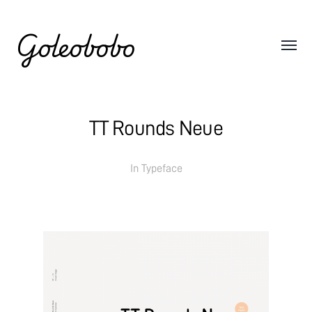
Goleobobo
TT Rounds Neue
In
Typeface