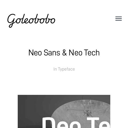
Goleobobo
Neo Sans & Neo Tech
In
Typeface