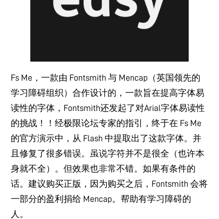
Fs Me，一款由 Fontsmith 与 Mencap（英国领先的
学习障碍组织）合作设计的，一款旨在提高字体易
读性的字体，Fontsmith还发起了对Arial字体易读性
的挑战！！经极限论坛专家的指引，终于在 Fs Me
的官方演示中，从 Flash 中提取出了这款字体。并
且修复了很多错误。虽说字符并不是很全（也许本
身就不全）。但效果也非常不错。如果有条件的
话。建议购买正版，因为购买之后，Fontsmith 会将
一部分的盈利捐给 Mencap。帮助有学习障碍的
人。