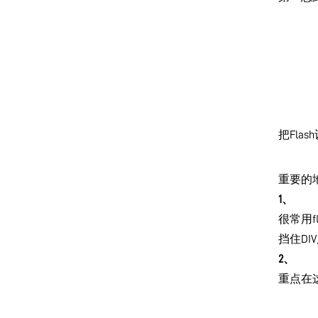
把Fla
重要的地
1、
很常用f
挡住DI
2、
重点在