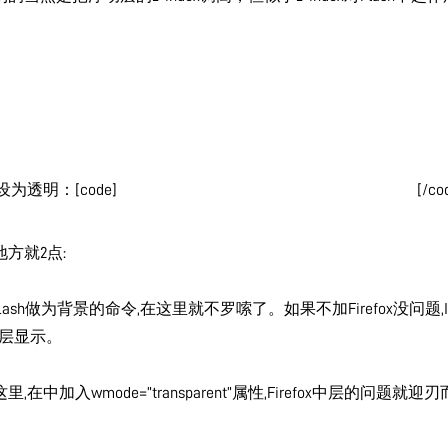
sh设为透明：
[code]
[/co
方就2点:
lash做为背景的命令,在这里就不罗嗦了。如果不加Firefox没问题,
V层显示。
这里,在
中加入wmode=”transparent”属性,Firefox中层的问题就迎