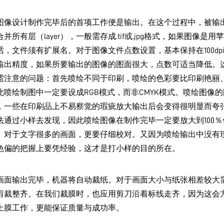
图像设计制作完毕后的首项工作便是输出。在这个过程中，被输
并所有层（layer），一般需存成.tif或.jpg格式，如果图像是用
话，文件须有扩展名。对于图像文件点数设置，基本保持在100dp
输出精度，如果所要输出的图像的图面很大，点数可适当降低。
需注意的问题：首先喷绘不同于印刷，喷绘的色彩要比印刷艳丽
此喷绘制图中一定要设成RGB模式，而非CMYK模式。喷绘图像
，一些在印刷品上不易察觉的瑕疵放大输出后会变得很明显而夸
法通过小样去发现，因此喷绘图像在制作完毕一定要放大到100％
。对于文字很多的画面，更要仔细校对。又因为喷绘输出中没有
色偏的把握上要凭经验，这才是打小样的目的所在。
画面输出完毕，机器将自动裁纸。对于画面大小与纸张相差较大
剪裁整齐。在我们裁膜时，也应用剪刀沿着标线走齐，因为这会
上膜工作，更能保证质量与成功率。