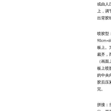
或由人
上，调
出背胶
喷胶型：
90c
板上。
裁齐，
（画面
板上喷
的中央
胶后压
完。
拼接：