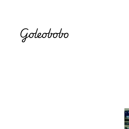
Goleobobo