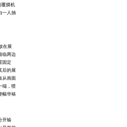
到覆膜机
由一人抽
放在展
相临两边
置固定
其后的展
板从画面
一端，喷
整幅华裱
分开输