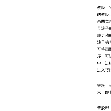
覆膜：
的覆膜
画图宽
节滚子
膜走动
滚子稳
可将画
序，可
中，进
进入“剪
裱板：
术，即
背胶型