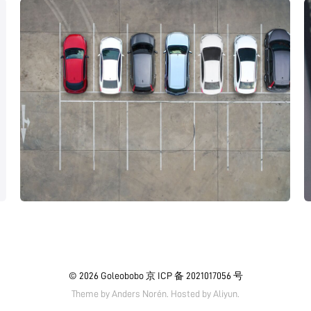
© 2026
Goleobobo
京 ICP 备 2021017056 号
Theme by
Anders Norén.
Hosted by
Aliyun
.