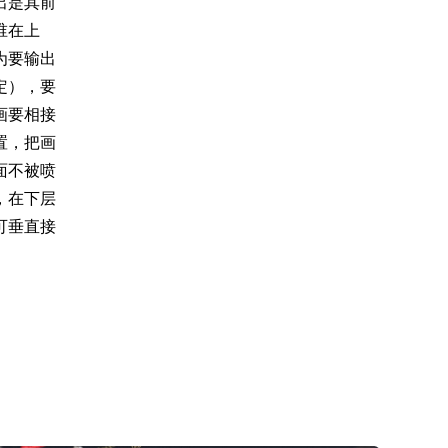
出是其前
谁在上
为要输出
定），要
画要相接
置，把画
面不被喷
，在下层
可垂直接