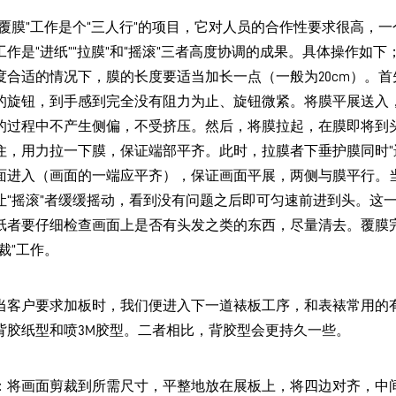
“覆膜”工作是个“三人行”的项目，它对人员的合作性要求很高，一
工作是“进纸”“拉膜”和“摇滚”三者高度协调的成果。具体操作如下
度合适的情况下，膜的长度要适当加长一点（一般为20cm）。首
的旋钮，到手感到完全没有阻力为止、旋钮微紧。将膜平展送入
的过程中不产生侧偏，不受挤压。然后，将膜拉起，在膜即将到
住，用力拉一下膜，保证端部平齐。此时，拉膜者下垂护膜同时“
面进入（画面的一端应平齐），保证画面平展，两侧与膜平行。
让“摇滚”者缓缓摇动，看到没有问题之后即可匀速前进到头。这
纸者要仔细检查画面上是否有头发之类的东西，尽量清去。覆膜
裁”工作。
当客户要求加板时，我们便进入下一道裱板工序，和表裱常用的
背胶纸型和喷3M胶型。二者相比，背胶型会更持久一些。
：将画面剪裁到所需尺寸，平整地放在展板上，将四边对齐，中