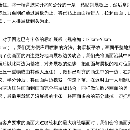
压住。将一端背胶揭开约10公分的一条，粘贴到展板上，然后拿
节压力至刚好通过展板为止。将已贴上画面端进入，拉起画面，
纸，一人推展板到头为止。
对于四边已有卡条的标准展板（规格如：120cm×90cm、
m×60cm），我们更方便应用喷胶的方法。将展板平放，画面平整地
为了使画面的四边更好地与展板边缘吻合，我们先将画面沿其中
而后以此两边为基准，对齐展板的边缘，把画面与展板的相对位
上压一重物或由其他人压住），掀起已对齐的两边中的一边，在
胶。半分钟后，将画面两边拽紧，匀速下落。在这时由一人用刮
向两边压住画面到画面完全与展板贴合；同样做法掀起画面的另
紧，最后用裁纸刀沿展板的卡条，将画面多余的部分裁掉，即把
当客户要求的画面大过喷绘机的最大喷绘幅面时，我们会将画面