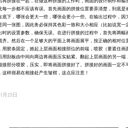
后再拼接在一起，在做这种拼接的工作时，画面的设计制作和输
此每一步都不应该有误。首先画面的拼接位置要弄清楚，到底是
在底下，哪张会更大一些，哪张会更小一些。在输出过程中，因
是同一张图，因此务必保持其色彩一致和大小相应（比如说宽一
出时的设置参数，确保无误。在进行拼接的过程中，首先将两幅
裁齐。然后在一个足够大的平面上将画面展平，按正确的相对位
，用胶条固定，掀起上层画面相接部位的前端，喷胶（要遮住画
后用刮板由中间向两边将画面压实贴紧。翻起上层画面的另一端
相接部分喷胶，压实，即将画面拼接好了。拼接好的画面一定不
，这样很易在相接处产生皱褶，这点应注意！
11月23日