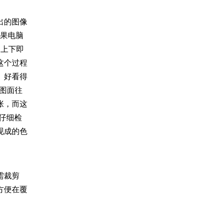
出的图像
苹果电脑
i上下即
这个过程
、好看得
的图面往
张，而这
仔细检
现成的色
需裁剪
方便在覆