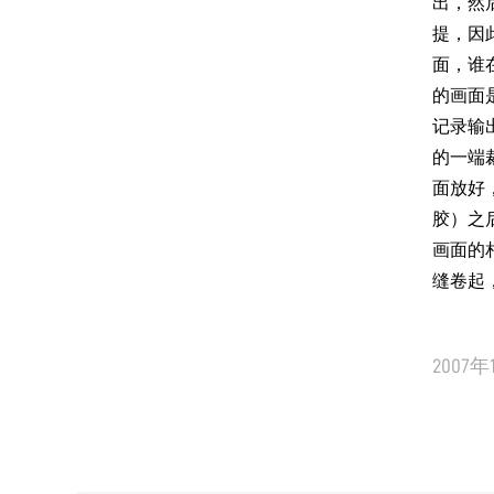
出，然
提，因
面，谁
的画面
记录输
的一端
面放好
胶）之
画面的
缝卷起
2007年