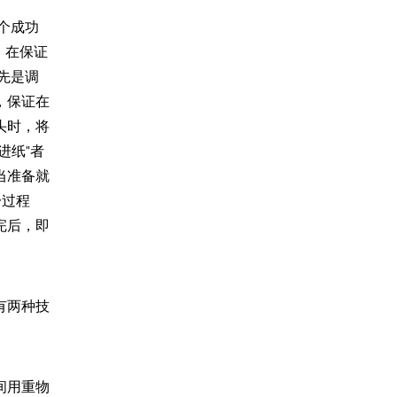
个成功
；在保证
先是调
，保证在
头时，将
进纸”者
当准备就
一过程
完后，即
有两种技
间用重物