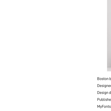
Boston b
Designer
Design d
Publishe
MyFonts 