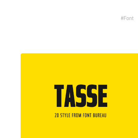
#
Font