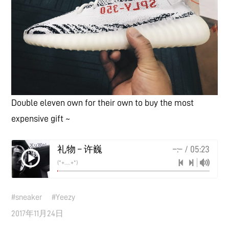
Double eleven own for their own to buy the most
expensive gift ~
礼物 – 许巍
–:–
/
05:23
(*+﹏+*)
#
sneaker
#
Yeezy
2017年11月24日