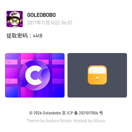
GOLEOBOBO
2017年11月16日 06:07
提取密码：x4t8
© 2026
Goleobobo
京 ICP 备 2021017056 号
Theme by
Anders Norén.
Hosted by
Aliyun
.