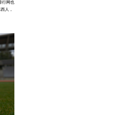
排行网也
巴西人，