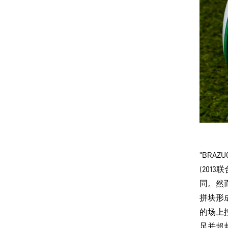
“BRAZ
(20
同。然而
拼块形
的场上控
足并超