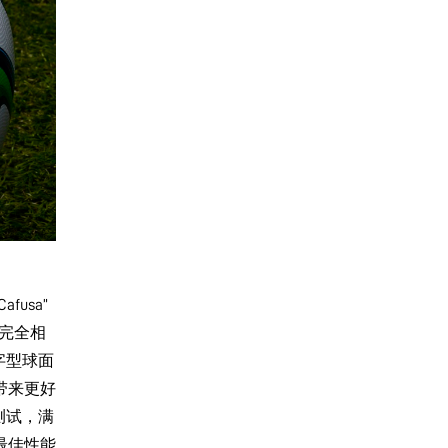
fusa”
术完全相
字型球面
带来更好
测试，满
最佳性能