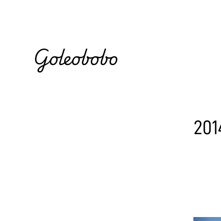
Goleobobo
20