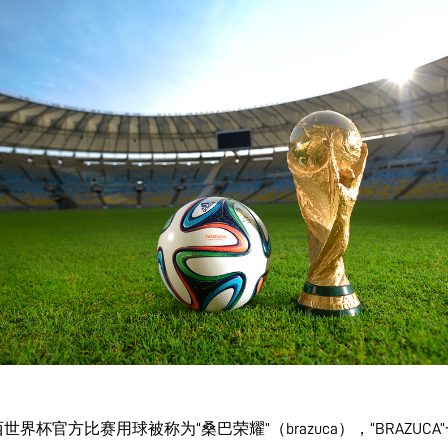
巴西世界杯官方比赛用球被称为“桑巴荣耀”（brazuca），“BRAZUCA