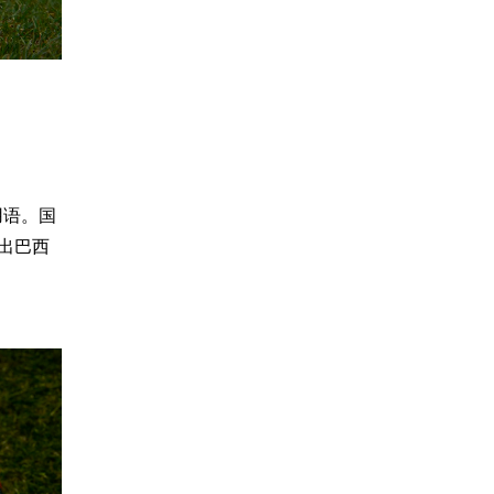
用语。国
射出巴西