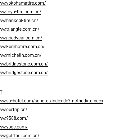
www.yokohamatire.com/
ww.toyo-tire.com.cn/
ww.hankooktire.cn/
ww.triangle.com.cn/
www.goodyear.com.cn/
www.kumhotire.com.cn/
www.michelin.com.cn/
ww.bridgestone.com.cn/
ww.bridgestone.com.cn/
订
www.so-hotel.com/sohotel/index.do?method=toindex
ww.ourtrip.cn/
www.9588.com/
www.yoee.com/
ww.golftour.com.cn/