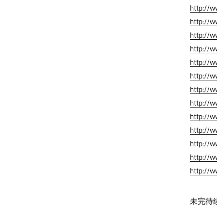
http://w
http://
http://w
http://
http://
http://w
http://
http://
http://
http://w
http://
http://w
http://
未完待