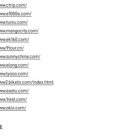
ww.ctrip.com/
www.e1000e.com/
ww.tuniu.com/
www.mangocity.com/
www.ek160.com/
ww.9tour.cn/
www.sunnychina.com/
www.elong.com/
www.lyooo.com/
ww2.biketo.com/index.html
www.eastu.com/
ww.1rest.com/
www.oklx.com/
续