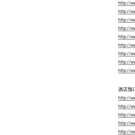
http://
http://w
http://w
http://w
http://
http://
http://
http://w
http://w
酒店预
http://
http://w
http://
http://
http://w