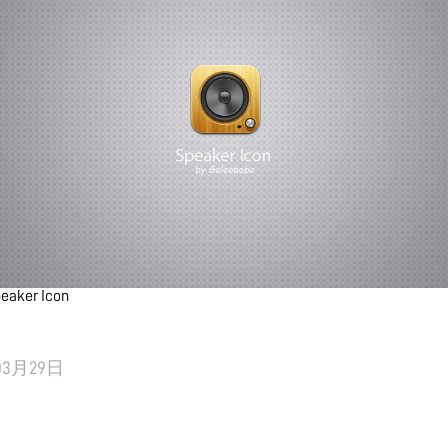
eaker Icon
03月29日