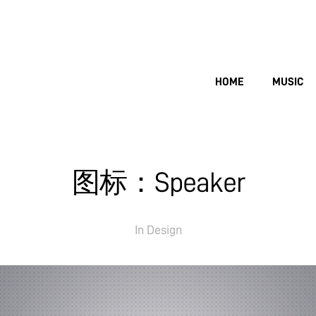
HOME
MUSIC
图标：Speaker
In
Design