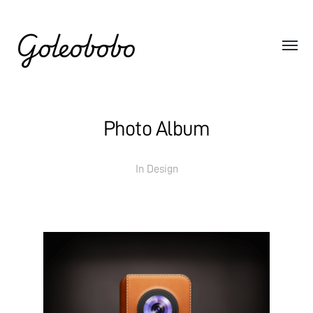
Goleobobo
Photo Album
In
Design