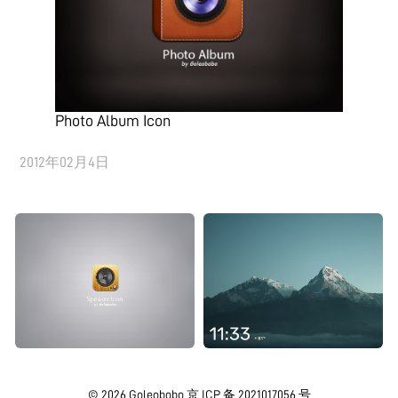
Photo Album Icon
2012年02月4日
© 2026
Goleobobo
京 ICP 备 2021017056 号