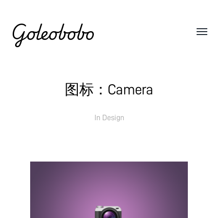
Goleobobo
图标：Camera
In
Design