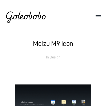
Goleobobo
Meizu M9 Icon
In
Design