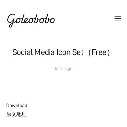
Goleobobo
Social Media Icon Set（Free）
In
Design
Download
原文地址