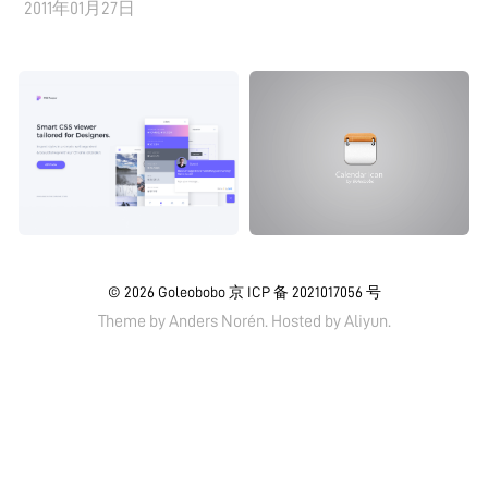
2011年01月27日
© 2026
Goleobobo
京 ICP 备 2021017056 号
Theme by
Anders Norén.
Hosted by
Aliyun
.