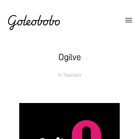
Goleobobo
Ogilve
In
Typeface