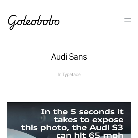
Goleobobo
Audi Sans
In
Typeface