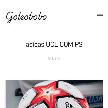
Goleobobo
adidas UCL COM PS
In
Daily