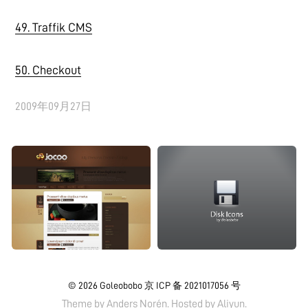
49. Traffik CMS
50. Checkout
2009年09月27日
© 2026
Goleobobo
京 ICP 备 2021017056 号
Theme by
Anders Norén.
Hosted by
Aliyun
.