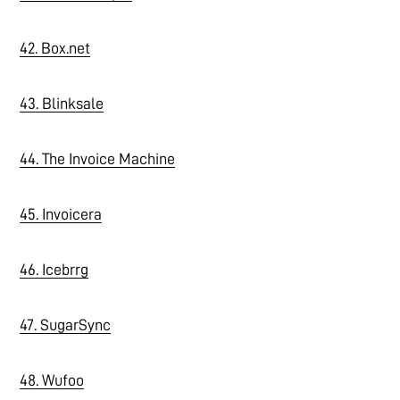
42. Box.net
43. Blinksale
44. The Invoice Machine
45. Invoicera
46. Icebrrg
47. SugarSync
48. Wufoo