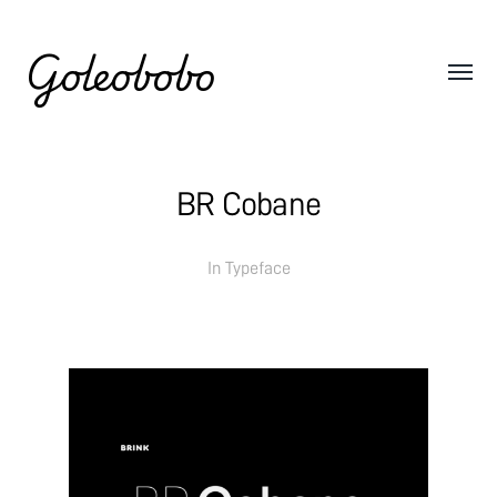
Goleobobo
BR Cobane
In
Typeface