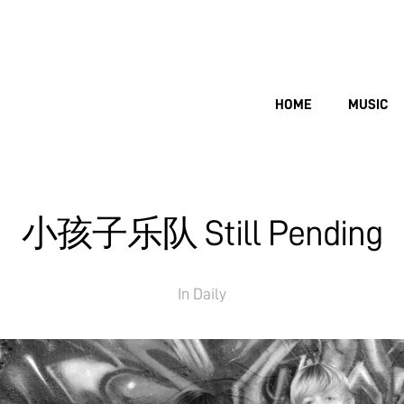
HOME
MUSIC
小孩子乐队 Still Pending
In
Daily