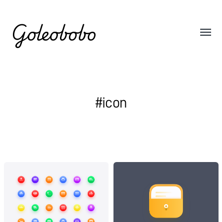
Goleobobo
#icon