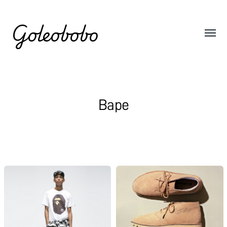
Goleobobo
Bape